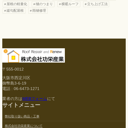
屋根の軽量化
樋のつまり
横暖ルーフ
立ち上げ工法
緩勾配屋根
雨樋修理
〒555-0012
大阪市西淀川区
御幣島3-6-19
電話 : 06-6473-1271
業者の方は
WEBフォーム
にて
サイトメニュー
弊社取り扱い商品・工事
株式会社功栄産業について