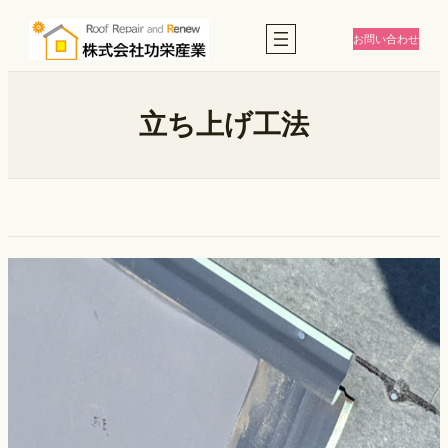
内
容
お問い合わせ
を
ス
キ
ッ
立ち上げ工法
プ