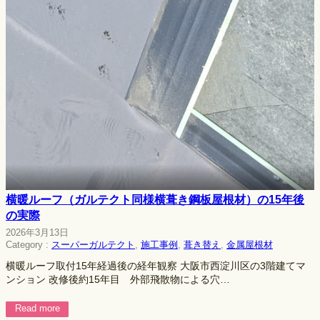
横暖ルーフ（ガルテクト同様横葺き鋼板屋根材）の15年後
の実際
2026年3月13日
Category :
スーパーガルテクト
, 
施工事例
, 
葺き替え
, 
金属屋根材
横暖ルーフ取付15年経過後の経年観察 大阪市西淀川区の3階建てマ
ンション 改修後約15年目 外部飛散物による穴…
Read more