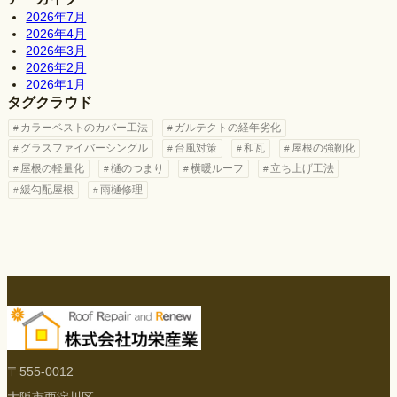
2026年7月
2026年4月
2026年3月
2026年2月
2026年1月
タグクラウド
カラーベストのカバー工法
ガルテクトの経年劣化
グラスファイバーシングル
台風対策
和瓦
屋根の強靭化
屋根の軽量化
樋のつまり
横暖ルーフ
立ち上げ工法
緩勾配屋根
雨樋修理
〒555-0012