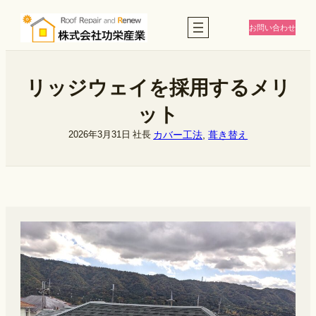
内
容
お問い合わせ
を
ス
キ
ッ
リッジウェイを採用するメリ
プ
ット
カバー工法
, 
葺き替え
2026年3月31日
社長